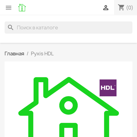
shopping_cart


(0)
search
Главная
Pyxis HDL